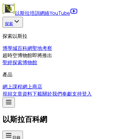
以斯拉培訓網絡
YouTube
探索
探索以斯拉
博學城
百科網
聖地考察
超時空博物館
即將推出
聖經探索博物館
產品
網上課程
網上商店
視頻
文章
資料下載
關於我們
奉獻支持
登入
以斯拉百科網
目錄