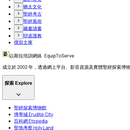
猶太文化
聖經考古
聖經風俗
藏書讀書
辯道護教
撰寫文庫
以斯拉培訓網絡 · EquipToServe
成立於 2002 年，透過網上平台、影音資源及實體聖經探索
探索 Explore
聖經探索博物館
博學城 Erudite City
百科網 Etspedia
聖地考察 Holy Land