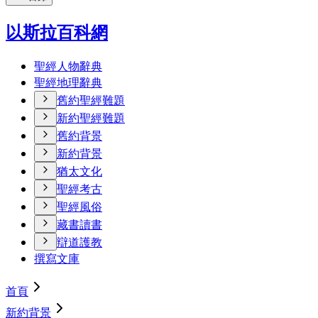
以斯拉百科網
聖經人物辭典
聖經地理辭典
舊約聖經難題
新約聖經難題
舊約背景
新約背景
猶太文化
聖經考古
聖經風俗
藏書讀書
辯道護教
撰寫文庫
首頁
新約背景