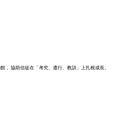
博物館， 協助信徒在「考究、遵行、教訓」上扎根成長。