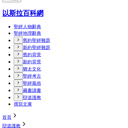
以斯拉百科網
聖經人物辭典
聖經地理辭典
舊約聖經難題
新約聖經難題
舊約背景
新約背景
猶太文化
聖經考古
聖經風俗
藏書讀書
辯道護教
撰寫文庫
首頁
辯道護教