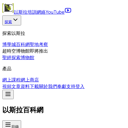
以斯拉培訓網絡
YouTube
探索
探索以斯拉
博學城
百科網
聖地考察
超時空博物館
即將推出
聖經探索博物館
產品
網上課程
網上商店
視頻
文章
資料下載
關於我們
奉獻支持
登入
以斯拉百科網
目錄