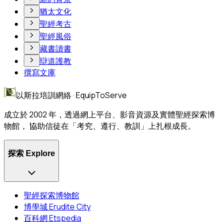
猶太文化
聖經考古
聖經風俗
藏書讀書
辯道護教
撰寫文庫
以斯拉培訓網絡 · EquipToServe
成立於 2002 年，透過網上平台、影音資源及實體聖經探索博
物館， 協助信徒在「考究、遵行、教訓」上扎根成長。
探索 Explore
聖經探索博物館
博學城 Erudite City
百科網 Etspedia