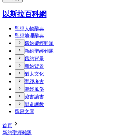
以斯拉百科網
聖經人物辭典
聖經地理辭典
舊約聖經難題
新約聖經難題
舊約背景
新約背景
猶太文化
聖經考古
聖經風俗
藏書讀書
辯道護教
撰寫文庫
首頁
新約聖經難題