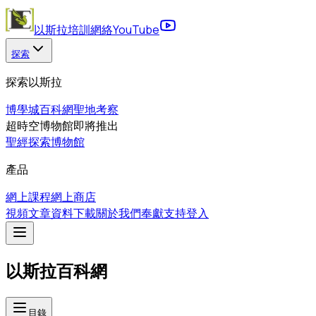
以斯拉培訓網絡
YouTube
探索
探索以斯拉
博學城
百科網
聖地考察
超時空博物館
即將推出
聖經探索博物館
產品
網上課程
網上商店
視頻
文章
資料下載
關於我們
奉獻支持
登入
以斯拉百科網
目錄