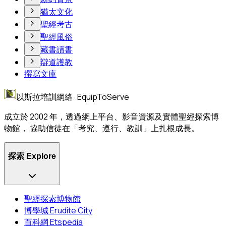
猶太文化
聖經考古
聖經風俗
藏書讀書
辯道護教
撰寫文庫
以斯拉培訓網絡 · EquipToServe
成立於 2002 年，透過網上平台、影音資源及實體聖經探索博
物館， 協助信徒在「考究、遵行、教訓」上扎根成長。
探索 Explore
聖經探索博物館
博學城 Erudite City
百科網 Etspedia