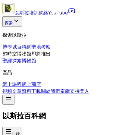
以斯拉培訓網絡
YouTube
探索
探索以斯拉
博學城
百科網
聖地考察
超時空博物館
即將推出
聖經探索博物館
產品
網上課程
網上商店
視頻
文章
資料下載
關於我們
奉獻支持
登入
以斯拉百科網
目錄