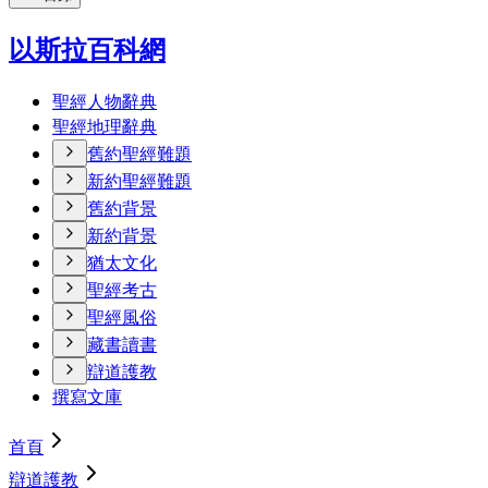
以斯拉百科網
聖經人物辭典
聖經地理辭典
舊約聖經難題
新約聖經難題
舊約背景
新約背景
猶太文化
聖經考古
聖經風俗
藏書讀書
辯道護教
撰寫文庫
首頁
辯道護教