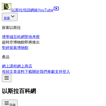
以斯拉培訓網絡
YouTube
探索
探索以斯拉
博學城
百科網
聖地考察
超時空博物館
即將推出
聖經探索博物館
產品
網上課程
網上商店
視頻
文章
資料下載
關於我們
奉獻支持
登入
以斯拉百科網
目錄