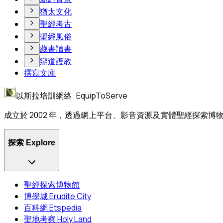
猶太文化
聖經考古
聖經風俗
藏書讀書
辯道護教
撰寫文庫
以斯拉培訓網絡 · EquipToServe
成立於 2002 年，透過網上平台、影音資源及實體聖經探索
探索 Explore
聖經探索博物館
博學城 Erudite City
百科網 Etspedia
聖地考察 Holy Land