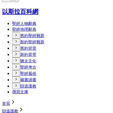
以斯拉百科網
聖經人物辭典
聖經地理辭典
舊約聖經難題
新約聖經難題
舊約背景
新約背景
猶太文化
聖經考古
聖經風俗
藏書讀書
辯道護教
撰寫文庫
首頁
辯道護教