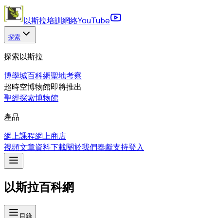
以斯拉培訓網絡
YouTube
探索
探索以斯拉
博學城
百科網
聖地考察
超時空博物館
即將推出
聖經探索博物館
產品
網上課程
網上商店
視頻
文章
資料下載
關於我們
奉獻支持
登入
以斯拉百科網
目錄