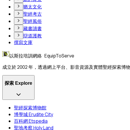
猶太文化
聖經考古
聖經風俗
藏書讀書
辯道護教
撰寫文庫
以斯拉培訓網絡 · EquipToServe
成立於 2002 年，透過網上平台、影音資源及實體聖經探索
探索 Explore
聖經探索博物館
博學城 Erudite City
百科網 Etspedia
聖地考察 Holy Land