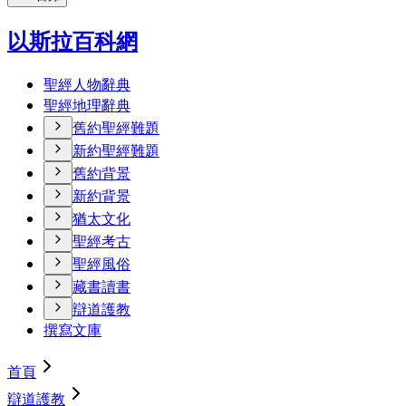
以斯拉百科網
聖經人物辭典
聖經地理辭典
舊約聖經難題
新約聖經難題
舊約背景
新約背景
猶太文化
聖經考古
聖經風俗
藏書讀書
辯道護教
撰寫文庫
首頁
辯道護教