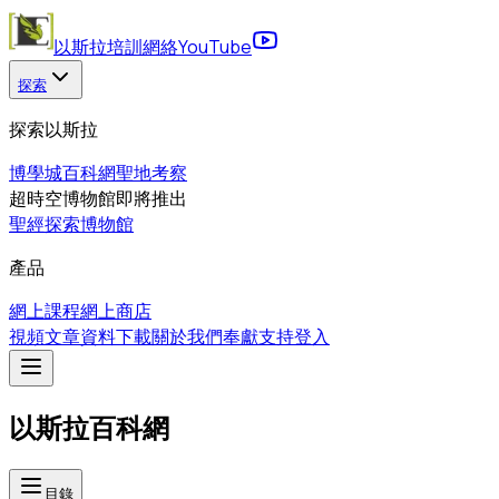
以斯拉培訓網絡
YouTube
探索
探索以斯拉
博學城
百科網
聖地考察
超時空博物館
即將推出
聖經探索博物館
產品
網上課程
網上商店
視頻
文章
資料下載
關於我們
奉獻支持
登入
以斯拉百科網
目錄