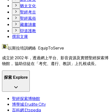
猶太文化
聖經考古
聖經風俗
藏書讀書
辯道護教
撰寫文庫
以斯拉培訓網絡 · EquipToServe
成立於 2002 年，透過網上平台、影音資源及實體聖經探索博
物館， 協助信徒在「考究、遵行、教訓」上扎根成長。
探索 Explore
聖經探索博物館
博學城 Erudite City
百科網 Etspedia