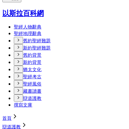
以斯拉百科網
聖經人物辭典
聖經地理辭典
舊約聖經難題
新約聖經難題
舊約背景
新約背景
猶太文化
聖經考古
聖經風俗
藏書讀書
辯道護教
撰寫文庫
首頁
辯道護教