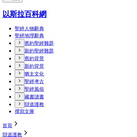
以斯拉百科網
聖經人物辭典
聖經地理辭典
舊約聖經難題
新約聖經難題
舊約背景
新約背景
猶太文化
聖經考古
聖經風俗
藏書讀書
辯道護教
撰寫文庫
首頁
辯道護教