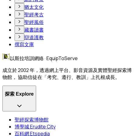
猶太文化
聖經考古
聖經風俗
藏書讀書
辯道護教
撰寫文庫
以斯拉培訓網絡 · EquipToServe
成立於 2002 年，透過網上平台、影音資源及實體聖經探索博
物館， 協助信徒在「考究、遵行、教訓」上扎根成長。
探索 Explore
聖經探索博物館
博學城 Erudite City
百科網 Etspedia