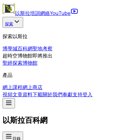
以斯拉培訓網絡
YouTube
探索
探索以斯拉
博學城
百科網
聖地考察
超時空博物館
即將推出
聖經探索博物館
產品
網上課程
網上商店
視頻
文章
資料下載
關於我們
奉獻支持
登入
以斯拉百科網
目錄