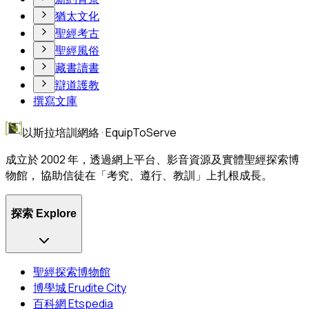
猶太文化
聖經考古
聖經風俗
藏書讀書
辯道護教
撰寫文庫
以斯拉培訓網絡 · EquipToServe
成立於 2002 年，透過網上平台、影音資源及實體聖經探索博
物館， 協助信徒在「考究、遵行、教訓」上扎根成長。
探索 Explore
聖經探索博物館
博學城 Erudite City
百科網 Etspedia