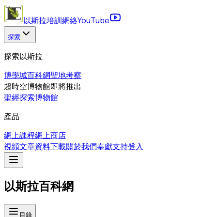
以斯拉培訓網絡
YouTube
探索
探索以斯拉
博學城
百科網
聖地考察
超時空博物館
即將推出
聖經探索博物館
產品
網上課程
網上商店
視頻
文章
資料下載
關於我們
奉獻支持
登入
以斯拉百科網
目錄