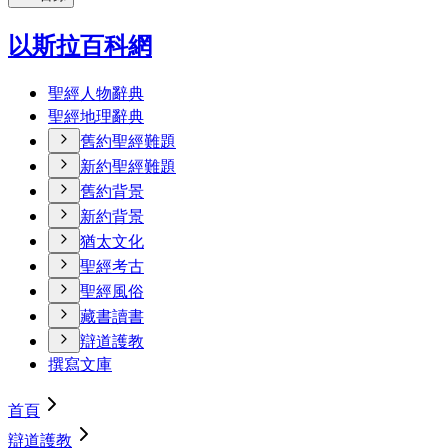
以斯拉百科網
聖經人物辭典
聖經地理辭典
舊約聖經難題
新約聖經難題
舊約背景
新約背景
猶太文化
聖經考古
聖經風俗
藏書讀書
辯道護教
撰寫文庫
首頁
辯道護教