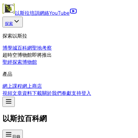
以斯拉培訓網絡
YouTube
探索
探索以斯拉
博學城
百科網
聖地考察
超時空博物館
即將推出
聖經探索博物館
產品
網上課程
網上商店
視頻
文章
資料下載
關於我們
奉獻支持
登入
以斯拉百科網
目錄