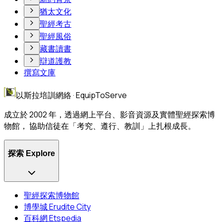
猶太文化
聖經考古
聖經風俗
藏書讀書
辯道護教
撰寫文庫
以斯拉培訓網絡 · EquipToServe
成立於 2002 年，透過網上平台、影音資源及實體聖經探索博
物館， 協助信徒在「考究、遵行、教訓」上扎根成長。
探索 Explore
聖經探索博物館
博學城 Erudite City
百科網 Etspedia