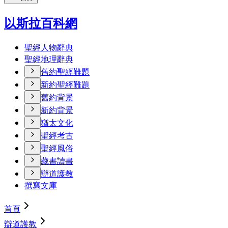
以斯拉百科網
聖經人物辭典
聖經地理辭典
舊約聖經難題
新約聖經難題
舊約背景
新約背景
猶太文化
聖經考古
聖經風俗
藏書讀書
辯道護教
撰寫文庫
首頁
辯道護教