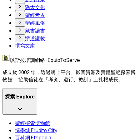
猶太文化
聖經考古
聖經風俗
藏書讀書
辯道護教
撰寫文庫
以斯拉培訓網絡 · EquipToServe
成立於 2002 年，透過網上平台、影音資源及實體聖經探索博
物館， 協助信徒在「考究、遵行、教訓」上扎根成長。
探索 Explore
聖經探索博物館
博學城 Erudite City
百科網 Etspedia