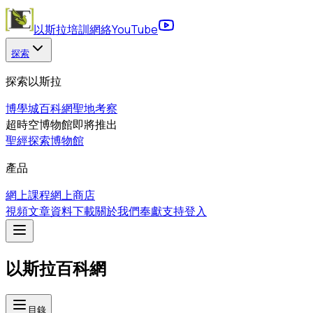
以斯拉培訓網絡
YouTube
探索
探索以斯拉
博學城
百科網
聖地考察
超時空博物館
即將推出
聖經探索博物館
產品
網上課程
網上商店
視頻
文章
資料下載
關於我們
奉獻支持
登入
以斯拉百科網
目錄