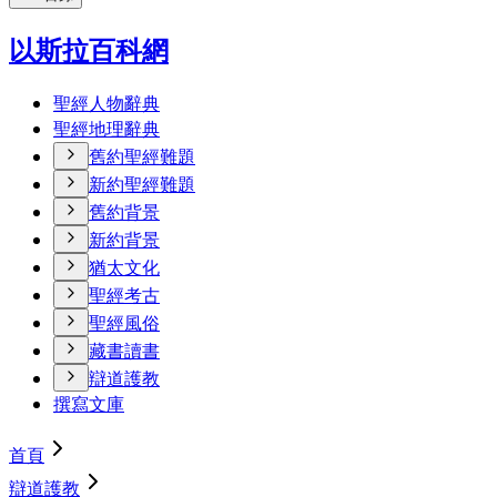
以斯拉百科網
聖經人物辭典
聖經地理辭典
舊約聖經難題
新約聖經難題
舊約背景
新約背景
猶太文化
聖經考古
聖經風俗
藏書讀書
辯道護教
撰寫文庫
首頁
辯道護教