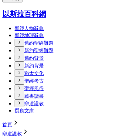
以斯拉百科網
聖經人物辭典
聖經地理辭典
舊約聖經難題
新約聖經難題
舊約背景
新約背景
猶太文化
聖經考古
聖經風俗
藏書讀書
辯道護教
撰寫文庫
首頁
辯道護教