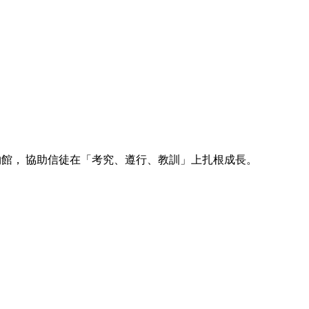
博物館， 協助信徒在「考究、遵行、教訓」上扎根成長。