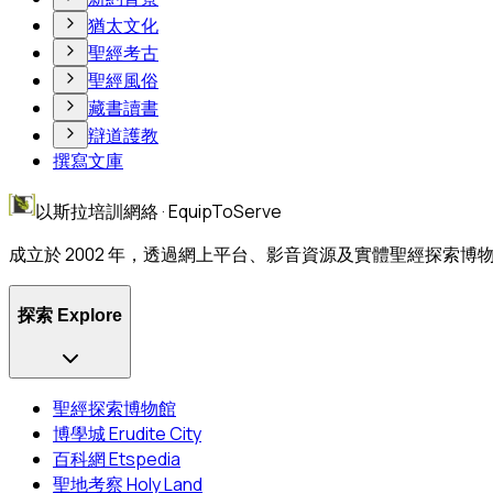
猶太文化
聖經考古
聖經風俗
藏書讀書
辯道護教
撰寫文庫
以斯拉培訓網絡 · EquipToServe
成立於 2002 年，透過網上平台、影音資源及實體聖經探索
探索 Explore
聖經探索博物館
博學城 Erudite City
百科網 Etspedia
聖地考察 Holy Land