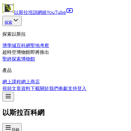
以斯拉培訓網絡
YouTube
探索
探索以斯拉
博學城
百科網
聖地考察
超時空博物館
即將推出
聖經探索博物館
產品
網上課程
網上商店
視頻
文章
資料下載
關於我們
奉獻支持
登入
以斯拉百科網
目錄