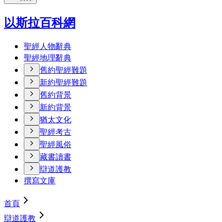
以斯拉百科網
聖經人物辭典
聖經地理辭典
舊約聖經難題
新約聖經難題
舊約背景
新約背景
猶太文化
聖經考古
聖經風俗
藏書讀書
辯道護教
撰寫文庫
首頁
辯道護教