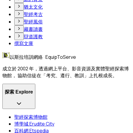
猶太文化
聖經考古
聖經風俗
藏書讀書
辯道護教
撰寫文庫
以斯拉培訓網絡 · EquipToServe
成立於 2002 年，透過網上平台、影音資源及實體聖經探索博
物館， 協助信徒在「考究、遵行、教訓」上扎根成長。
探索 Explore
聖經探索博物館
博學城 Erudite City
百科網 Etspedia