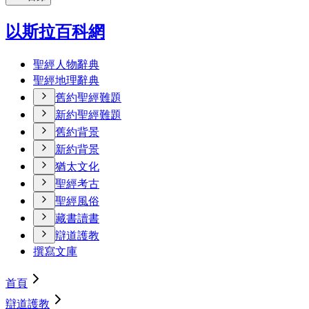
以斯拉百科網
聖經人物辭典
聖經地理辭典
舊約聖經難題
新約聖經難題
舊約背景
新約背景
猶太文化
聖經考古
聖經風俗
藏書讀書
辯道護教
撰寫文庫
首頁
辯道護教