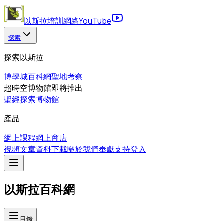
以斯拉培訓網絡
YouTube
探索
探索以斯拉
博學城
百科網
聖地考察
超時空博物館
即將推出
聖經探索博物館
產品
網上課程
網上商店
視頻
文章
資料下載
關於我們
奉獻支持
登入
以斯拉百科網
目錄