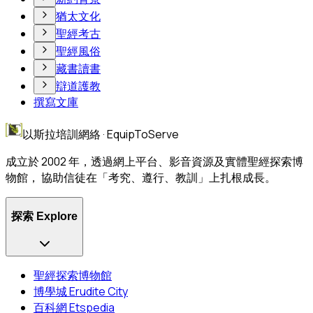
猶太文化
聖經考古
聖經風俗
藏書讀書
辯道護教
撰寫文庫
以斯拉培訓網絡 · EquipToServe
成立於 2002 年，透過網上平台、影音資源及實體聖經探索博
物館， 協助信徒在「考究、遵行、教訓」上扎根成長。
探索 Explore
聖經探索博物館
博學城 Erudite City
百科網 Etspedia