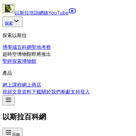
以斯拉培訓網絡
YouTube
探索
探索以斯拉
博學城
百科網
聖地考察
超時空博物館
即將推出
聖經探索博物館
產品
網上課程
網上商店
視頻
文章
資料下載
關於我們
奉獻支持
登入
以斯拉百科網
目錄