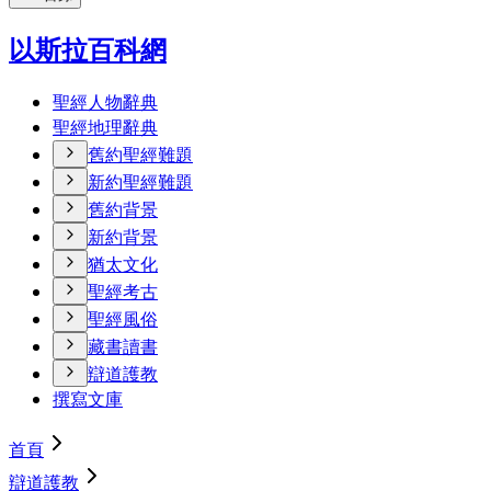
以斯拉百科網
聖經人物辭典
聖經地理辭典
舊約聖經難題
新約聖經難題
舊約背景
新約背景
猶太文化
聖經考古
聖經風俗
藏書讀書
辯道護教
撰寫文庫
首頁
辯道護教