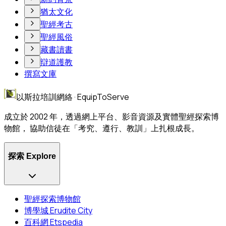
猶太文化
聖經考古
聖經風俗
藏書讀書
辯道護教
撰寫文庫
以斯拉培訓網絡 · EquipToServe
成立於 2002 年，透過網上平台、影音資源及實體聖經探索博
物館， 協助信徒在「考究、遵行、教訓」上扎根成長。
探索 Explore
聖經探索博物館
博學城 Erudite City
百科網 Etspedia