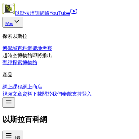
以斯拉培訓網絡
YouTube
探索
探索以斯拉
博學城
百科網
聖地考察
超時空博物館
即將推出
聖經探索博物館
產品
網上課程
網上商店
視頻
文章
資料下載
關於我們
奉獻支持
登入
以斯拉百科網
目錄