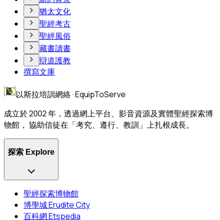
猶太文化
聖經考古
聖經風俗
藏書讀書
辯道護教
撰寫文庫
以斯拉培訓網絡 · EquipToServe
成立於 2002 年，透過網上平台、影音資源及實體聖經探索博
物館， 協助信徒在「考究、遵行、教訓」上扎根成長。
探索 Explore
聖經探索博物館
博學城 Erudite City
百科網 Etspedia