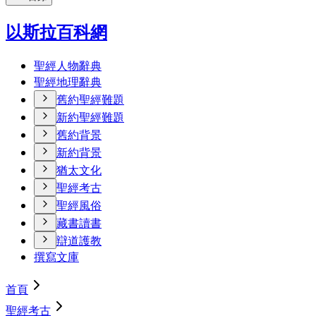
以斯拉百科網
聖經人物辭典
聖經地理辭典
舊約聖經難題
新約聖經難題
舊約背景
新約背景
猶太文化
聖經考古
聖經風俗
藏書讀書
辯道護教
撰寫文庫
首頁
聖經考古