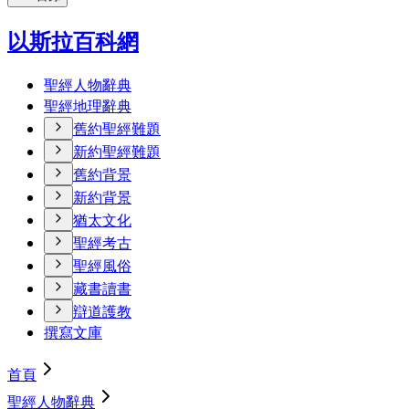
以斯拉百科網
聖經人物辭典
聖經地理辭典
舊約聖經難題
新約聖經難題
舊約背景
新約背景
猶太文化
聖經考古
聖經風俗
藏書讀書
辯道護教
撰寫文庫
首頁
聖經人物辭典