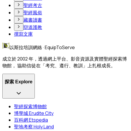
聖經考古
聖經風俗
藏書讀書
辯道護教
撰寫文庫
以斯拉培訓網絡 · EquipToServe
成立於 2002 年，透過網上平台、影音資源及實體聖經探索博
物館， 協助信徒在「考究、遵行、教訓」上扎根成長。
探索 Explore
聖經探索博物館
博學城 Erudite City
百科網 Etspedia
聖地考察 Holy Land