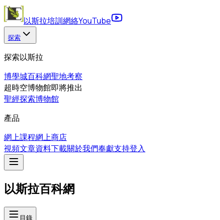
以斯拉培訓網絡
YouTube
探索
探索以斯拉
博學城
百科網
聖地考察
超時空博物館
即將推出
聖經探索博物館
產品
網上課程
網上商店
視頻
文章
資料下載
關於我們
奉獻支持
登入
以斯拉百科網
目錄