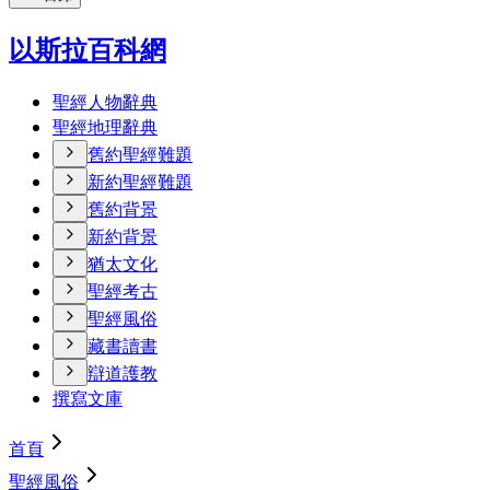
以斯拉百科網
聖經人物辭典
聖經地理辭典
舊約聖經難題
新約聖經難題
舊約背景
新約背景
猶太文化
聖經考古
聖經風俗
藏書讀書
辯道護教
撰寫文庫
首頁
聖經風俗