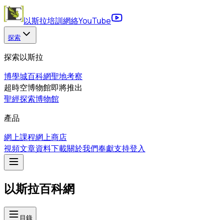
以斯拉培訓網絡
YouTube
探索
探索以斯拉
博學城
百科網
聖地考察
超時空博物館
即將推出
聖經探索博物館
產品
網上課程
網上商店
視頻
文章
資料下載
關於我們
奉獻支持
登入
以斯拉百科網
目錄