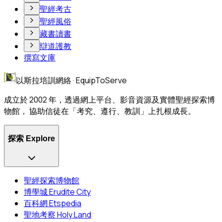
聖經考古
聖經風俗
藏書讀書
辯道護教
撰寫文庫
以斯拉培訓網絡 · EquipToServe
成立於 2002 年，透過網上平台、影音資源及實體聖經探索博
物館， 協助信徒在「考究、遵行、教訓」上扎根成長。
探索 Explore
聖經探索博物館
博學城 Erudite City
百科網 Etspedia
聖地考察 Holy Land