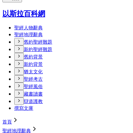
以斯拉百科網
聖經人物辭典
聖經地理辭典
舊約聖經難題
新約聖經難題
舊約背景
新約背景
猶太文化
聖經考古
聖經風俗
藏書讀書
辯道護教
撰寫文庫
首頁
聖經地理辭典