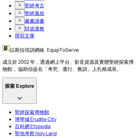
聖經考古
聖經風俗
藏書讀書
辯道護教
撰寫文庫
以斯拉培訓網絡 · EquipToServe
成立於 2002 年，透過網上平台、影音資源及實體聖經探索博
物館， 協助信徒在「考究、遵行、教訓」上扎根成長。
探索 Explore
聖經探索博物館
博學城 Erudite City
百科網 Etspedia
聖地考察 Holy Land