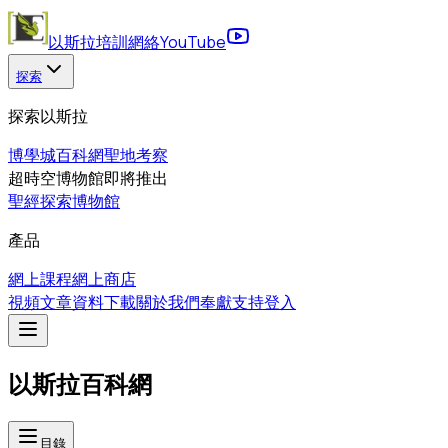
以斯拉培訓網絡
YouTube
探索
探索以斯拉
博學城
百科網
聖地考察
超時空博物館
即將推出
聖經探索博物館
產品
網上課程
網上商店
視頻
文章
資料下載
關於我們
奉獻支持
登入
以斯拉百科網
目錄