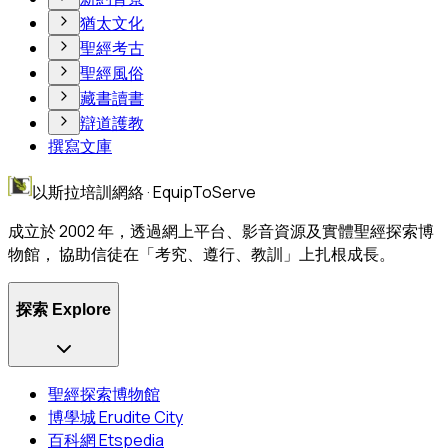
猶太文化
聖經考古
聖經風俗
藏書讀書
辯道護教
撰寫文庫
以斯拉培訓網絡 · EquipToServe
成立於 2002 年，透過網上平台、影音資源及實體聖經探索博
物館， 協助信徒在「考究、遵行、教訓」上扎根成長。
探索 Explore
聖經探索博物館
博學城 Erudite City
百科網 Etspedia