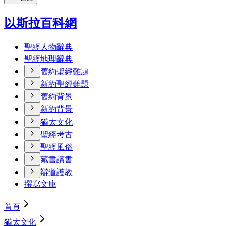
以斯拉百科網
聖經人物辭典
聖經地理辭典
舊約聖經難題
新約聖經難題
舊約背景
新約背景
猶太文化
聖經考古
聖經風俗
藏書讀書
辯道護教
撰寫文庫
首頁
猶太文化