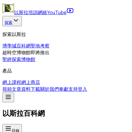
以斯拉培訓網絡
YouTube
探索
探索以斯拉
博學城
百科網
聖地考察
超時空博物館
即將推出
聖經探索博物館
產品
網上課程
網上商店
視頻
文章
資料下載
關於我們
奉獻支持
登入
以斯拉百科網
目錄