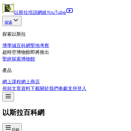
以斯拉培訓網絡
YouTube
探索
探索以斯拉
博學城
百科網
聖地考察
超時空博物館
即將推出
聖經探索博物館
產品
網上課程
網上商店
視頻
文章
資料下載
關於我們
奉獻支持
登入
以斯拉百科網
目錄