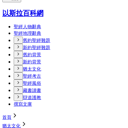
以斯拉百科網
聖經人物辭典
聖經地理辭典
舊約聖經難題
新約聖經難題
舊約背景
新約背景
猶太文化
聖經考古
聖經風俗
藏書讀書
辯道護教
撰寫文庫
首頁
猶太文化