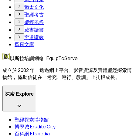
猶太文化
聖經考古
聖經風俗
藏書讀書
辯道護教
撰寫文庫
以斯拉培訓網絡 · EquipToServe
成立於 2002 年，透過網上平台、影音資源及實體聖經探索博
物館， 協助信徒在「考究、遵行、教訓」上扎根成長。
探索 Explore
聖經探索博物館
博學城 Erudite City
百科網 Etspedia