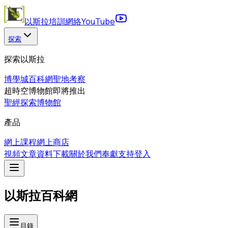
以斯拉培訓網絡
YouTube
探索
探索以斯拉
博學城
百科網
聖地考察
超時空博物館
即將推出
聖經探索博物館
產品
網上課程
網上商店
視頻
文章
資料下載
關於我們
奉獻支持
登入
以斯拉百科網
目錄