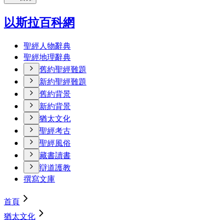
以斯拉百科網
聖經人物辭典
聖經地理辭典
舊約聖經難題
新約聖經難題
舊約背景
新約背景
猶太文化
聖經考古
聖經風俗
藏書讀書
辯道護教
撰寫文庫
首頁
猶太文化