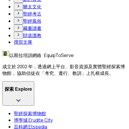
猶太文化
聖經考古
聖經風俗
藏書讀書
辯道護教
撰寫文庫
以斯拉培訓網絡 · EquipToServe
成立於 2002 年，透過網上平台、影音資源及實體聖經探索博
物館， 協助信徒在「考究、遵行、教訓」上扎根成長。
探索 Explore
聖經探索博物館
博學城 Erudite City
百科網 Etspedia