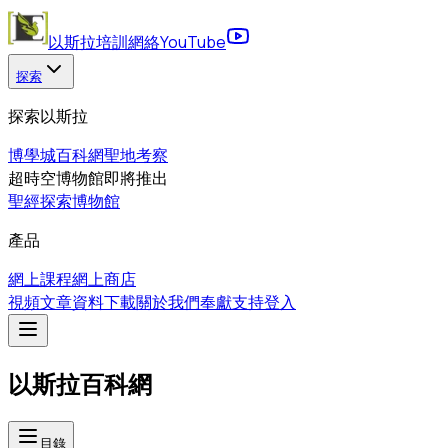
以斯拉培訓網絡
YouTube
探索
探索以斯拉
博學城
百科網
聖地考察
超時空博物館
即將推出
聖經探索博物館
產品
網上課程
網上商店
視頻
文章
資料下載
關於我們
奉獻支持
登入
以斯拉百科網
目錄