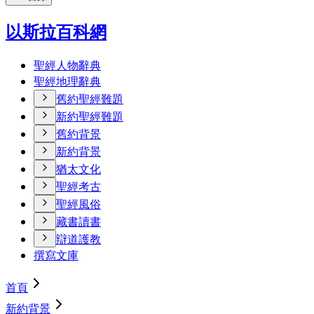
以斯拉百科網
聖經人物辭典
聖經地理辭典
舊約聖經難題
新約聖經難題
舊約背景
新約背景
猶太文化
聖經考古
聖經風俗
藏書讀書
辯道護教
撰寫文庫
首頁
新約背景