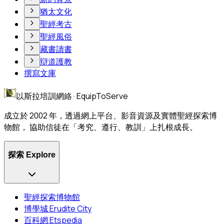
猶太文化
聖經考古
聖經風俗
藏書讀書
辯道護教
撰寫文庫
以斯拉培訓網絡 · EquipToServe
成立於 2002 年，透過網上平台、影音資源及實體聖經探索博
物館， 協助信徒在「考究、遵行、教訓」上扎根成長。
探索 Explore
聖經探索博物館
博學城 Erudite City
百科網 Etspedia