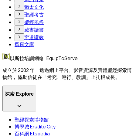
猶太文化
聖經考古
聖經風俗
藏書讀書
辯道護教
撰寫文庫
以斯拉培訓網絡 · EquipToServe
成立於 2002 年，透過網上平台、影音資源及實體聖經探索博
物館， 協助信徒在「考究、遵行、教訓」上扎根成長。
探索 Explore
聖經探索博物館
博學城 Erudite City
百科網 Etspedia