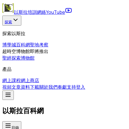
以斯拉培訓網絡
YouTube
探索
探索以斯拉
博學城
百科網
聖地考察
超時空博物館
即將推出
聖經探索博物館
產品
網上課程
網上商店
視頻
文章
資料下載
關於我們
奉獻支持
登入
以斯拉百科網
目錄