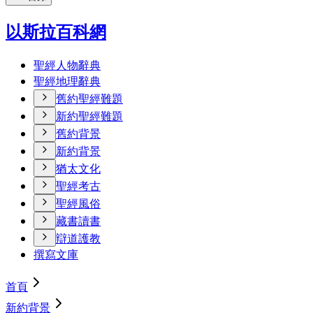
以斯拉百科網
聖經人物辭典
聖經地理辭典
舊約聖經難題
新約聖經難題
舊約背景
新約背景
猶太文化
聖經考古
聖經風俗
藏書讀書
辯道護教
撰寫文庫
首頁
新約背景