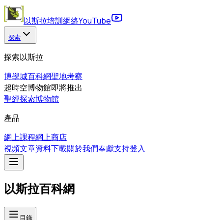
以斯拉培訓網絡
YouTube
探索
探索以斯拉
博學城
百科網
聖地考察
超時空博物館
即將推出
聖經探索博物館
產品
網上課程
網上商店
視頻
文章
資料下載
關於我們
奉獻支持
登入
以斯拉百科網
目錄