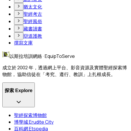
猶太文化
聖經考古
聖經風俗
藏書讀書
辯道護教
撰寫文庫
以斯拉培訓網絡 · EquipToServe
成立於 2002 年，透過網上平台、影音資源及實體聖經探索博
物館， 協助信徒在「考究、遵行、教訓」上扎根成長。
探索 Explore
聖經探索博物館
博學城 Erudite City
百科網 Etspedia