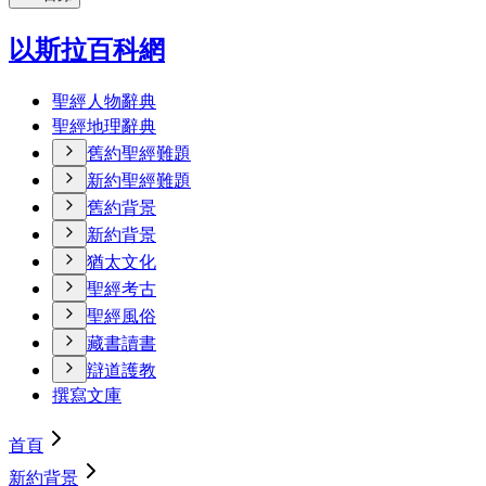
以斯拉百科網
聖經人物辭典
聖經地理辭典
舊約聖經難題
新約聖經難題
舊約背景
新約背景
猶太文化
聖經考古
聖經風俗
藏書讀書
辯道護教
撰寫文庫
首頁
新約背景