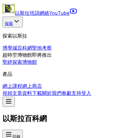
以斯拉培訓網絡
YouTube
探索
探索以斯拉
博學城
百科網
聖地考察
超時空博物館
即將推出
聖經探索博物館
產品
網上課程
網上商店
視頻
文章
資料下載
關於我們
奉獻支持
登入
以斯拉百科網
目錄