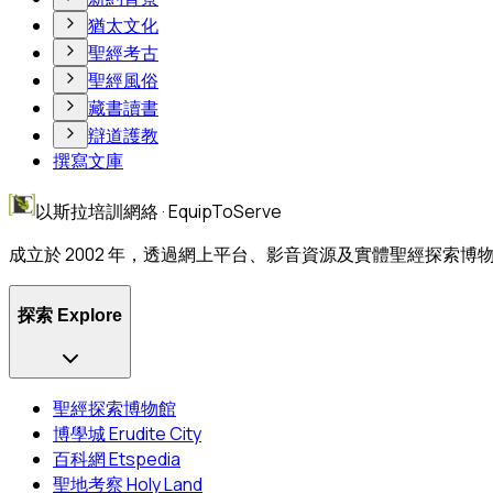
猶太文化
聖經考古
聖經風俗
藏書讀書
辯道護教
撰寫文庫
以斯拉培訓網絡 · EquipToServe
成立於 2002 年，透過網上平台、影音資源及實體聖經探索
探索 Explore
聖經探索博物館
博學城 Erudite City
百科網 Etspedia
聖地考察 Holy Land