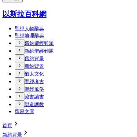
以斯拉百科網
聖經人物辭典
聖經地理辭典
舊約聖經難題
新約聖經難題
舊約背景
新約背景
猶太文化
聖經考古
聖經風俗
藏書讀書
辯道護教
撰寫文庫
首頁
新約背景