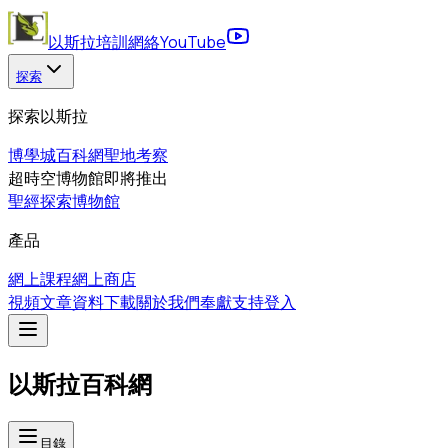
以斯拉培訓網絡
YouTube
探索
探索以斯拉
博學城
百科網
聖地考察
超時空博物館
即將推出
聖經探索博物館
產品
網上課程
網上商店
視頻
文章
資料下載
關於我們
奉獻支持
登入
以斯拉百科網
目錄