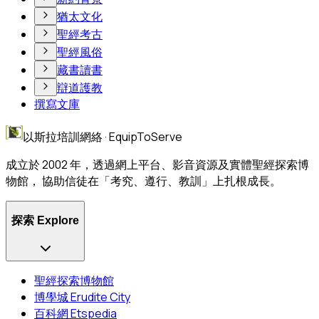
猶太文化
聖經考古
聖經風俗
藏書讀書
辯道護教
撰寫文庫
以斯拉培訓網絡 · EquipToServe
成立於 2002 年，透過網上平台、影音資源及實體聖經探索博
物館， 協助信徒在「考究、遵行、教訓」上扎根成長。
探索 Explore
聖經探索博物館
博學城 Erudite City
百科網 Etspedia