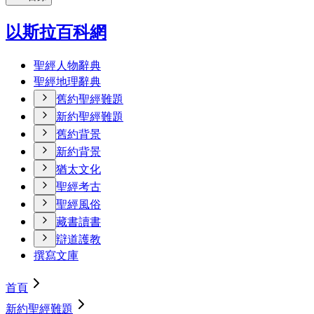
以斯拉百科網
聖經人物辭典
聖經地理辭典
舊約聖經難題
新約聖經難題
舊約背景
新約背景
猶太文化
聖經考古
聖經風俗
藏書讀書
辯道護教
撰寫文庫
首頁
新約聖經難題