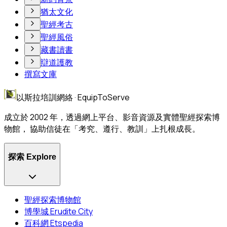
猶太文化
聖經考古
聖經風俗
藏書讀書
辯道護教
撰寫文庫
以斯拉培訓網絡 · EquipToServe
成立於 2002 年，透過網上平台、影音資源及實體聖經探索博
物館， 協助信徒在「考究、遵行、教訓」上扎根成長。
探索 Explore
聖經探索博物館
博學城 Erudite City
百科網 Etspedia