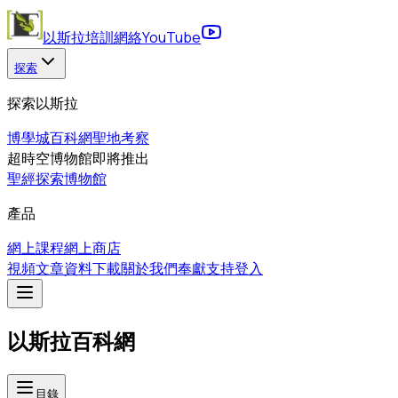
以斯拉培訓網絡
YouTube
探索
探索以斯拉
博學城
百科網
聖地考察
超時空博物館
即將推出
聖經探索博物館
產品
網上課程
網上商店
視頻
文章
資料下載
關於我們
奉獻支持
登入
以斯拉百科網
目錄