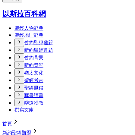
以斯拉百科網
聖經人物辭典
聖經地理辭典
舊約聖經難題
新約聖經難題
舊約背景
新約背景
猶太文化
聖經考古
聖經風俗
藏書讀書
辯道護教
撰寫文庫
首頁
新約聖經難題