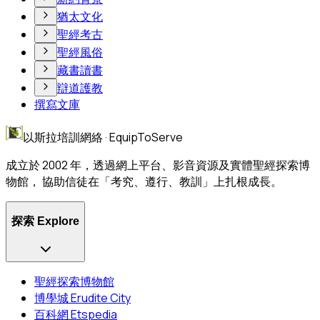
猶太文化
聖經考古
聖經風俗
藏書讀書
辯道護教
撰寫文庫
以斯拉培訓網絡 · EquipToServe
成立於 2002 年，透過網上平台、影音資源及實體聖經探索博
物館， 協助信徒在「考究、遵行、教訓」上扎根成長。
探索 Explore
聖經探索博物館
博學城 Erudite City
百科網 Etspedia