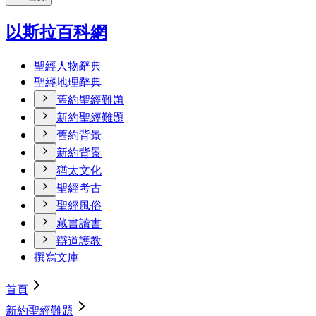
以斯拉百科網
聖經人物辭典
聖經地理辭典
舊約聖經難題
新約聖經難題
舊約背景
新約背景
猶太文化
聖經考古
聖經風俗
藏書讀書
辯道護教
撰寫文庫
首頁
新約聖經難題