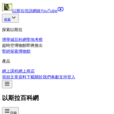
以斯拉培訓網絡
YouTube
探索
探索以斯拉
博學城
百科網
聖地考察
超時空博物館
即將推出
聖經探索博物館
產品
網上課程
網上商店
視頻
文章
資料下載
關於我們
奉獻支持
登入
以斯拉百科網
目錄