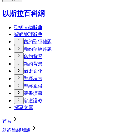
以斯拉百科網
聖經人物辭典
聖經地理辭典
舊約聖經難題
新約聖經難題
舊約背景
新約背景
猶太文化
聖經考古
聖經風俗
藏書讀書
辯道護教
撰寫文庫
首頁
新約聖經難題