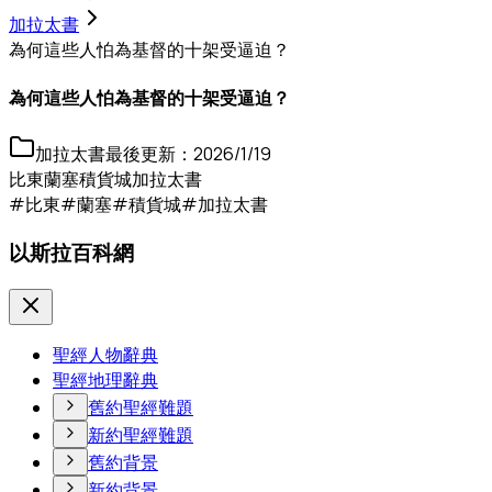
加拉太書
為何這些人怕為基督的十架受逼迫？
為何這些人怕為基督的十架受逼迫？
加拉太書
最後更新：
2026/1/19
比東
蘭塞
積貨城
加拉太書
#比東
#蘭塞
#積貨城
#加拉太書
以斯拉百科網
聖經人物辭典
聖經地理辭典
舊約聖經難題
新約聖經難題
舊約背景
新約背景