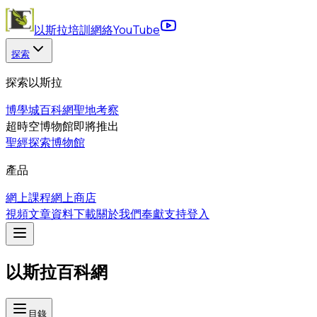
以斯拉培訓網絡
YouTube
探索
探索以斯拉
博學城
百科網
聖地考察
超時空博物館
即將推出
聖經探索博物館
產品
網上課程
網上商店
視頻
文章
資料下載
關於我們
奉獻支持
登入
以斯拉百科網
目錄