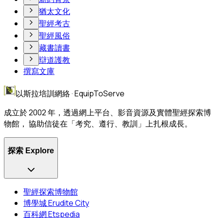
猶太文化
聖經考古
聖經風俗
藏書讀書
辯道護教
撰寫文庫
以斯拉培訓網絡 · EquipToServe
成立於 2002 年，透過網上平台、影音資源及實體聖經探索博
物館， 協助信徒在「考究、遵行、教訓」上扎根成長。
探索 Explore
聖經探索博物館
博學城 Erudite City
百科網 Etspedia