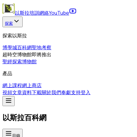
以斯拉培訓網絡
YouTube
探索
探索以斯拉
博學城
百科網
聖地考察
超時空博物館
即將推出
聖經探索博物館
產品
網上課程
網上商店
視頻
文章
資料下載
關於我們
奉獻支持
登入
以斯拉百科網
目錄