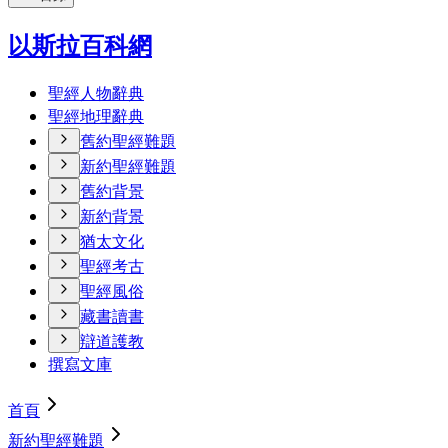
以斯拉百科網
聖經人物辭典
聖經地理辭典
舊約聖經難題
新約聖經難題
舊約背景
新約背景
猶太文化
聖經考古
聖經風俗
藏書讀書
辯道護教
撰寫文庫
首頁
新約聖經難題