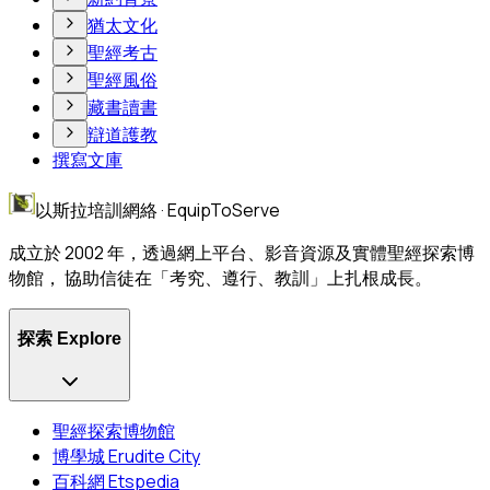
猶太文化
聖經考古
聖經風俗
藏書讀書
辯道護教
撰寫文庫
以斯拉培訓網絡 · EquipToServe
成立於 2002 年，透過網上平台、影音資源及實體聖經探索博
物館， 協助信徒在「考究、遵行、教訓」上扎根成長。
探索 Explore
聖經探索博物館
博學城 Erudite City
百科網 Etspedia