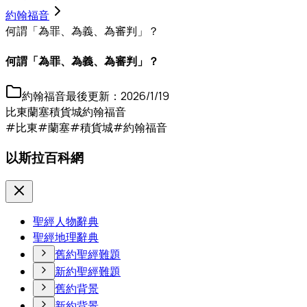
約翰福音
何謂「為罪、為義、為審判」？
何謂「為罪、為義、為審判」？
約翰福音
最後更新：
2026/1/19
比東
蘭塞
積貨城
約翰福音
#比東
#蘭塞
#積貨城
#約翰福音
以斯拉百科網
聖經人物辭典
聖經地理辭典
舊約聖經難題
新約聖經難題
舊約背景
新約背景