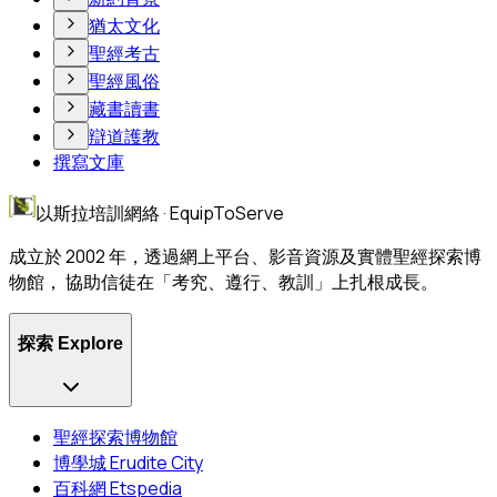
猶太文化
聖經考古
聖經風俗
藏書讀書
辯道護教
撰寫文庫
以斯拉培訓網絡 · EquipToServe
成立於 2002 年，透過網上平台、影音資源及實體聖經探索博
物館， 協助信徒在「考究、遵行、教訓」上扎根成長。
探索 Explore
聖經探索博物館
博學城 Erudite City
百科網 Etspedia