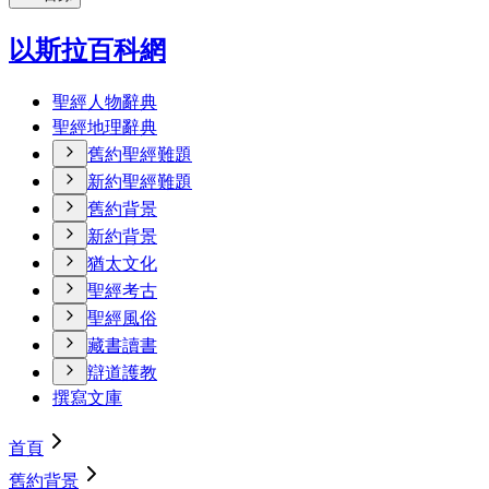
以斯拉百科網
聖經人物辭典
聖經地理辭典
舊約聖經難題
新約聖經難題
舊約背景
新約背景
猶太文化
聖經考古
聖經風俗
藏書讀書
辯道護教
撰寫文庫
首頁
舊約背景