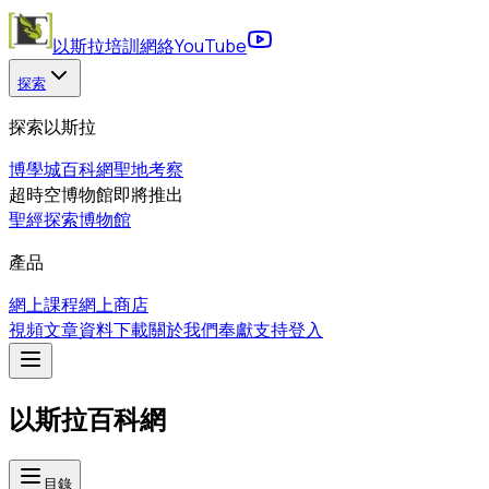
以斯拉培訓網絡
YouTube
探索
探索以斯拉
博學城
百科網
聖地考察
超時空博物館
即將推出
聖經探索博物館
產品
網上課程
網上商店
視頻
文章
資料下載
關於我們
奉獻支持
登入
以斯拉百科網
目錄