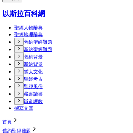
以斯拉百科網
聖經人物辭典
聖經地理辭典
舊約聖經難題
新約聖經難題
舊約背景
新約背景
猶太文化
聖經考古
聖經風俗
藏書讀書
辯道護教
撰寫文庫
首頁
舊約聖經難題