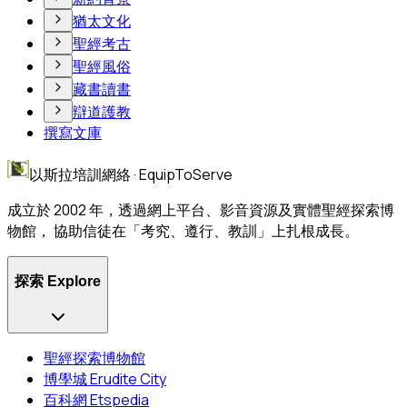
猶太文化
聖經考古
聖經風俗
藏書讀書
辯道護教
撰寫文庫
以斯拉培訓網絡 · EquipToServe
成立於 2002 年，透過網上平台、影音資源及實體聖經探索博
物館， 協助信徒在「考究、遵行、教訓」上扎根成長。
探索 Explore
聖經探索博物館
博學城 Erudite City
百科網 Etspedia