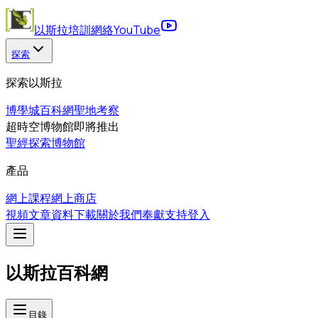
以斯拉培訓網絡
YouTube
探索
探索以斯拉
博學城
百科網
聖地考察
超時空博物館
即將推出
聖經探索博物館
產品
網上課程
網上商店
視頻
文章
資料下載
關於我們
奉獻支持
登入
以斯拉百科網
目錄