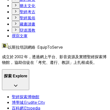
猶太文化
聖經考古
聖經風俗
藏書讀書
辯道護教
撰寫文庫
以斯拉培訓網絡 · EquipToServe
成立於 2002 年，透過網上平台、影音資源及實體聖經探索博
物館， 協助信徒在「考究、遵行、教訓」上扎根成長。
探索 Explore
聖經探索博物館
博學城 Erudite City
百科網 Etspedia