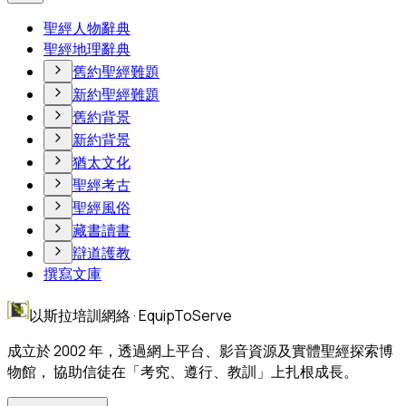
聖經人物辭典
聖經地理辭典
舊約聖經難題
新約聖經難題
舊約背景
新約背景
猶太文化
聖經考古
聖經風俗
藏書讀書
辯道護教
撰寫文庫
以斯拉培訓網絡 · EquipToServe
成立於 2002 年，透過網上平台、影音資源及實體聖經探索博
物館， 協助信徒在「考究、遵行、教訓」上扎根成長。