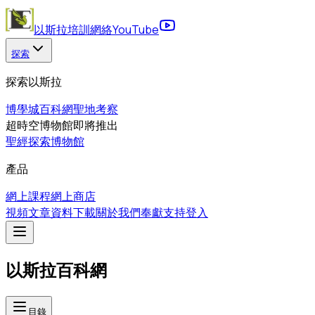
以斯拉培訓網絡
YouTube
探索
探索以斯拉
博學城
百科網
聖地考察
超時空博物館
即將推出
聖經探索博物館
產品
網上課程
網上商店
視頻
文章
資料下載
關於我們
奉獻支持
登入
以斯拉百科網
目錄