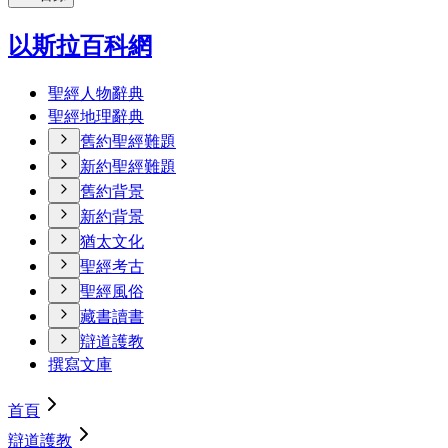
以斯拉百科網
聖經人物辭典
聖經地理辭典
舊約聖經難題
新約聖經難題
舊約背景
新約背景
猶太文化
聖經考古
聖經風俗
藏書讀書
辯道護教
撰寫文庫
首頁
辯道護教