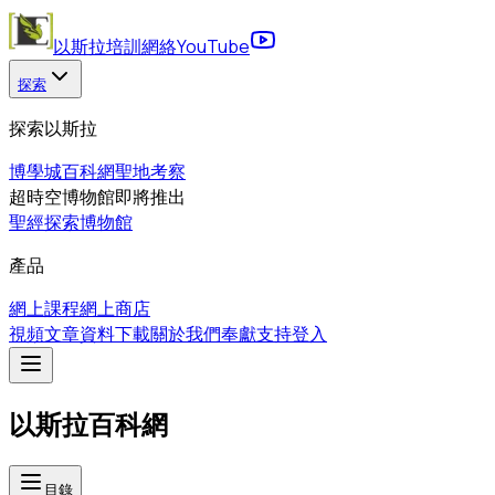
以斯拉培訓網絡
YouTube
探索
探索以斯拉
博學城
百科網
聖地考察
超時空博物館
即將推出
聖經探索博物館
產品
網上課程
網上商店
視頻
文章
資料下載
關於我們
奉獻支持
登入
以斯拉百科網
目錄