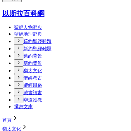
以斯拉百科網
聖經人物辭典
聖經地理辭典
舊約聖經難題
新約聖經難題
舊約背景
新約背景
猶太文化
聖經考古
聖經風俗
藏書讀書
辯道護教
撰寫文庫
首頁
猶太文化