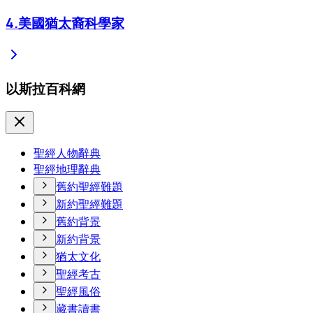
4
.
美國猶太裔科學家
以斯拉百科網
聖經人物辭典
聖經地理辭典
舊約聖經難題
新約聖經難題
舊約背景
新約背景
猶太文化
聖經考古
聖經風俗
藏書讀書