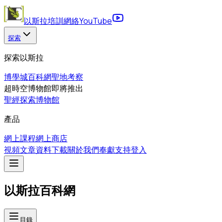
以斯拉培訓網絡
YouTube
探索
探索以斯拉
博學城
百科網
聖地考察
超時空博物館
即將推出
聖經探索博物館
產品
網上課程
網上商店
視頻
文章
資料下載
關於我們
奉獻支持
登入
以斯拉百科網
目錄