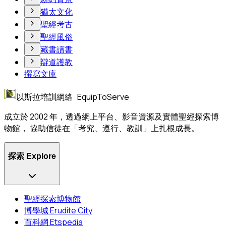
猶太文化
聖經考古
聖經風俗
藏書讀書
辯道護教
撰寫文庫
以斯拉培訓網絡 · EquipToServe
成立於 2002 年，透過網上平台、影音資源及實體聖經探索博
物館， 協助信徒在「考究、遵行、教訓」上扎根成長。
探索 Explore
聖經探索博物館
博學城 Erudite City
百科網 Etspedia