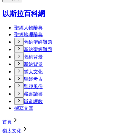
以斯拉百科網
聖經人物辭典
聖經地理辭典
舊約聖經難題
新約聖經難題
舊約背景
新約背景
猶太文化
聖經考古
聖經風俗
藏書讀書
辯道護教
撰寫文庫
首頁
猶太文化