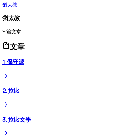
猶太教
猶太教
9
篇文章
文章
1
.
保守派
2
.
拉比
3
.
拉比文學