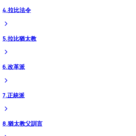
4
.
拉比法令
5
.
拉比猶太教
6
.
改革派
7
.
正統派
8
.
猶太教父訓言