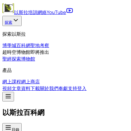
以斯拉培訓網絡
YouTube
探索
探索以斯拉
博學城
百科網
聖地考察
超時空博物館
即將推出
聖經探索博物館
產品
網上課程
網上商店
視頻
文章
資料下載
關於我們
奉獻支持
登入
以斯拉百科網
目錄