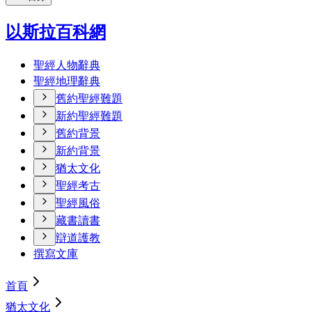
以斯拉百科網
聖經人物辭典
聖經地理辭典
舊約聖經難題
新約聖經難題
舊約背景
新約背景
猶太文化
聖經考古
聖經風俗
藏書讀書
辯道護教
撰寫文庫
首頁
猶太文化