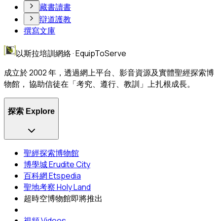
藏書讀書
辯道護教
撰寫文庫
以斯拉培訓網絡 · EquipToServe
成立於 2002 年，透過網上平台、影音資源及實體聖經探索博
物館， 協助信徒在「考究、遵行、教訓」上扎根成長。
探索 Explore
聖經探索博物館
博學城 Erudite City
百科網 Etspedia
聖地考察 Holy Land
超時空博物館
即將推出
視頻 Videos