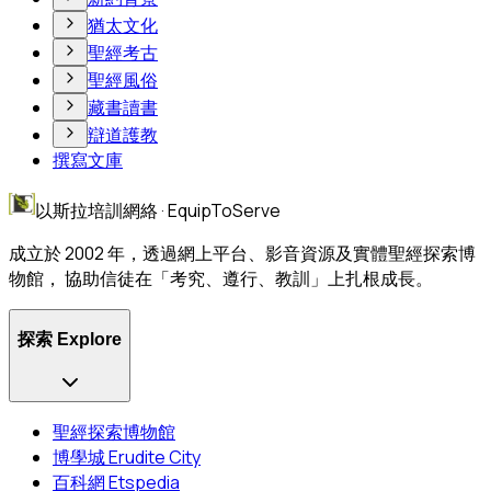
猶太文化
聖經考古
聖經風俗
藏書讀書
辯道護教
撰寫文庫
以斯拉培訓網絡 · EquipToServe
成立於 2002 年，透過網上平台、影音資源及實體聖經探索博
物館， 協助信徒在「考究、遵行、教訓」上扎根成長。
探索 Explore
聖經探索博物館
博學城 Erudite City
百科網 Etspedia