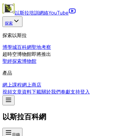
以斯拉培訓網絡
YouTube
探索
探索以斯拉
博學城
百科網
聖地考察
超時空博物館
即將推出
聖經探索博物館
產品
網上課程
網上商店
視頻
文章
資料下載
關於我們
奉獻支持
登入
以斯拉百科網
目錄