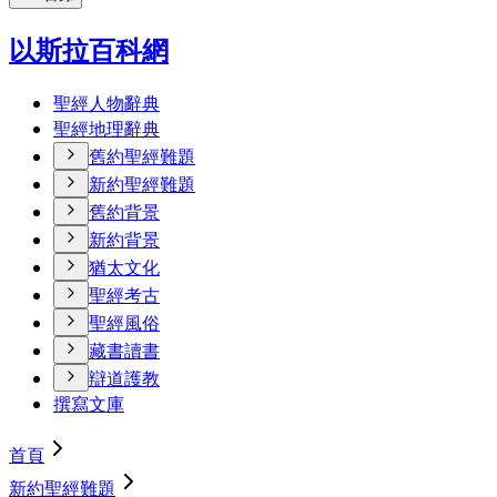
以斯拉百科網
聖經人物辭典
聖經地理辭典
舊約聖經難題
新約聖經難題
舊約背景
新約背景
猶太文化
聖經考古
聖經風俗
藏書讀書
辯道護教
撰寫文庫
首頁
新約聖經難題