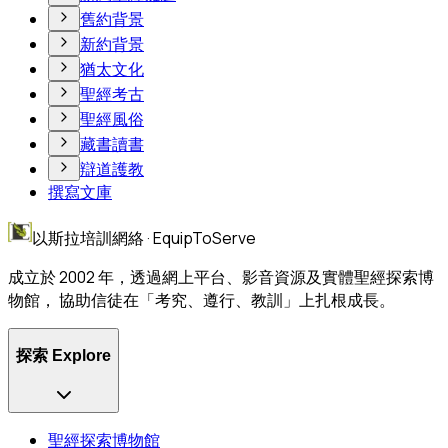
舊約背景
新約背景
猶太文化
聖經考古
聖經風俗
藏書讀書
辯道護教
撰寫文庫
以斯拉培訓網絡 · EquipToServe
成立於 2002 年，透過網上平台、影音資源及實體聖經探索博
物館， 協助信徒在「考究、遵行、教訓」上扎根成長。
探索 Explore
聖經探索博物館