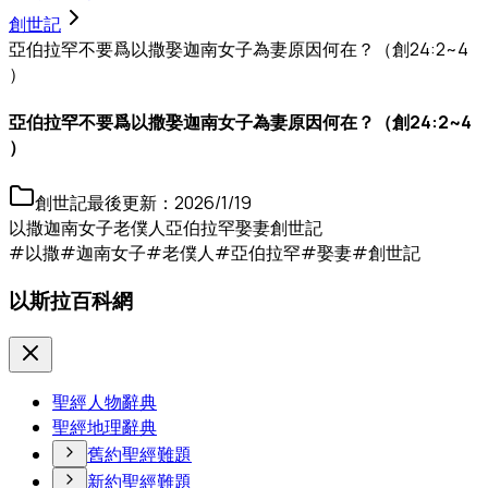
創世記
亞伯拉罕不要爲以撒娶迦南女子為妻原因何在？（創24:2~4
）
亞伯拉罕不要爲以撒娶迦南女子為妻原因何在？（創24:2~4
）
創世記
最後更新：
2026/1/19
以撒
迦南女子
老僕人
亞伯拉罕
娶妻
創世記
#以撒
#迦南女子
#老僕人
#亞伯拉罕
#娶妻
#創世記
以斯拉百科網
聖經人物辭典
聖經地理辭典
舊約聖經難題
新約聖經難題