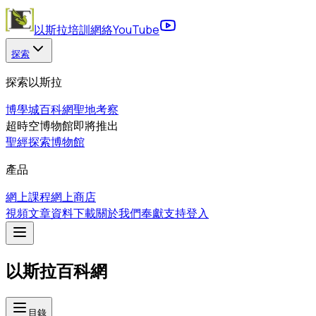
以斯拉培訓網絡
YouTube
探索
探索以斯拉
博學城
百科網
聖地考察
超時空博物館
即將推出
聖經探索博物館
產品
網上課程
網上商店
視頻
文章
資料下載
關於我們
奉獻支持
登入
以斯拉百科網
目錄