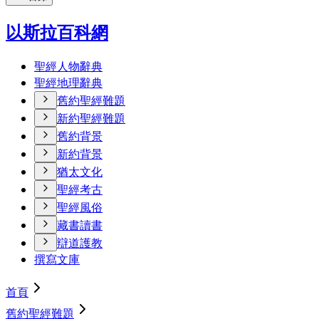
以斯拉百科網
聖經人物辭典
聖經地理辭典
舊約聖經難題
新約聖經難題
舊約背景
新約背景
猶太文化
聖經考古
聖經風俗
藏書讀書
辯道護教
撰寫文庫
首頁
舊約聖經難題