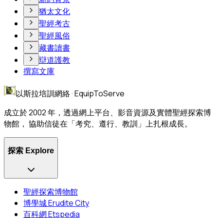
猶太文化
聖經考古
聖經風俗
藏書讀書
辯道護教
撰寫文庫
以斯拉培訓網絡 · EquipToServe
成立於 2002 年，透過網上平台、影音資源及實體聖經探索博
物館， 協助信徒在「考究、遵行、教訓」上扎根成長。
探索 Explore
聖經探索博物館
博學城 Erudite City
百科網 Etspedia