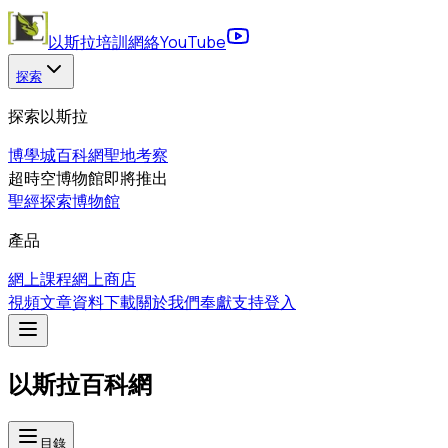
以斯拉培訓網絡
YouTube
探索
探索以斯拉
博學城
百科網
聖地考察
超時空博物館
即將推出
聖經探索博物館
產品
網上課程
網上商店
視頻
文章
資料下載
關於我們
奉獻支持
登入
以斯拉百科網
目錄