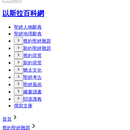
以斯拉百科網
聖經人物辭典
聖經地理辭典
舊約聖經難題
新約聖經難題
舊約背景
新約背景
猶太文化
聖經考古
聖經風俗
藏書讀書
辯道護教
撰寫文庫
首頁
舊約聖經難題