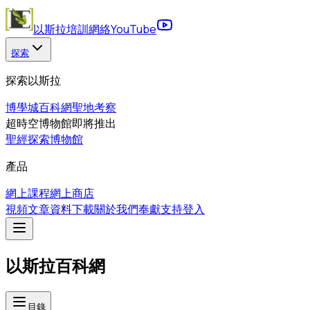
以斯拉培訓網絡
YouTube
探索
探索以斯拉
博學城
百科網
聖地考察
超時空博物館
即將推出
聖經探索博物館
產品
網上課程
網上商店
視頻
文章
資料下載
關於我們
奉獻支持
登入
以斯拉百科網
目錄