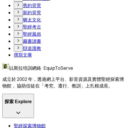
舊約背景
新約背景
猶太文化
聖經考古
聖經風俗
藏書讀書
辯道護教
撰寫文庫
以斯拉培訓網絡 · EquipToServe
成立於 2002 年，透過網上平台、影音資源及實體聖經探索博
物館， 協助信徒在「考究、遵行、教訓」上扎根成長。
探索 Explore
聖經探索博物館