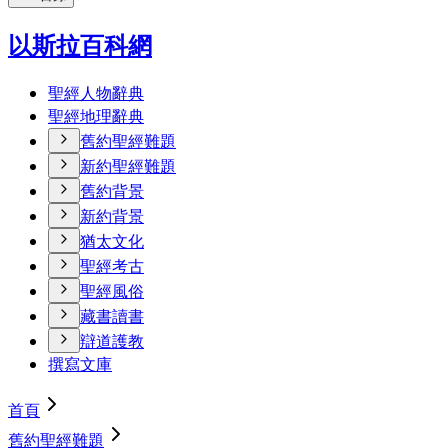
以斯拉百科網
聖經人物辭典
聖經地理辭典
舊約聖經難題
新約聖經難題
舊約背景
新約背景
猶太文化
聖經考古
聖經風俗
藏書讀書
辯道護教
撰寫文庫
首頁
舊約聖經難題